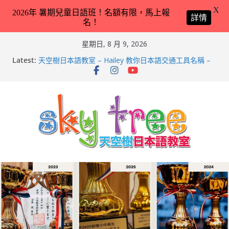
X
2026年 暑期兒童日語班！名額有限，馬上報
詳情
名！
Skip
星期日, 8 月 9, 2026
to
Latest:
天空樹日本語教室 – Hailey 教你日本語交通工具名稱 –
content
2026-Feb-8
第21回（2026）香港小中高生日本語スピーチコンテス
ト（日語朗誦比賽）再次獲得優異成績！
2026兒童日語暑期班（適合完全未學過日語 3 － 11 歲
小朋友）！
天空樹日本語教室 – Tyler 教你動物園／水族館常見動物
名稱 – 2026-Feb-19
天空樹日本語教室 – Markus 教你動物園／水族館常見動
物名稱 – 2026-Feb-9