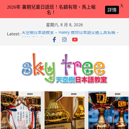
X
2026年 暑期兒童日語班！名額有限，馬上報
詳情
名！
Skip
星期六, 8 月 8, 2026
to
Latest:
天空樹日本語教室 – Hailey 教你日本語交通工具名稱 –
content
2026-Feb-8
第21回（2026）香港小中高生日本語スピーチコンテス
ト（日語朗誦比賽）再次獲得優異成績！
2026兒童日語暑期班（適合完全未學過日語 3 － 11 歲
小朋友）！
天空樹日本語教室 – Tyler 教你動物園／水族館常見動物
名稱 – 2026-Feb-19
天空樹日本語教室 – Markus 教你動物園／水族館常見動
物名稱 – 2026-Feb-9