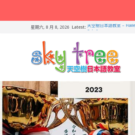
Skip
Latest:
天空樹日本語教室 – Hail
星期六, 8 月 8, 2026
to
Feb-8
第21回（2026）香港
content
朗誦比賽）再次獲得優異
2026兒童日語暑期班（適
友）！
天空樹日本語教室 – Tyl
2026-Feb-19
天空樹日本語教室 – Ma
– 2026-Feb-9