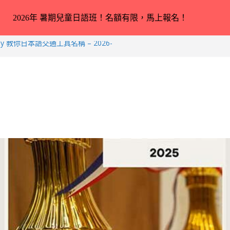
2026年 暑期兒童日語班！名額有限，馬上報名！
ey 教你日本語交通工具名稱 – 2026-
小中高生日本語スピーチコンテスト（日語
成績！
合完全未學過日語 3 － 11 歲小朋
er 教你動物園／水族館常見動物名稱 –
rkus 教你動物園／水族館常見動物名稱