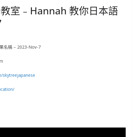
教室﹣Hannah 教你日本語
7
 – 2023-Nov-7
om
m/skytreejapanese
cation/