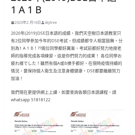
1 A 1 B
2020年2 月16日
skytree
2020年(2019)DSE日本語的成績，我們天空樹日本語教室只
有2位同學參加今年的DSE考試，但成績都令人相當鼓舞。分
別為1 A 1 B！
?
?
兩位同學都好厲害，考試前都好努力地按老
師的指導完成各項練習，這是你們努力的成果！ 各位同學お
疲れ様でした！雖然有個A或B揸手都好，在現時疫情持續的
情況，要保持個人衛生及注意身體健康，DSE都要繼續努力
加油！
我們現在更提供網上上課，如要查詢各類日本語課程，請
whatsapp 51818122