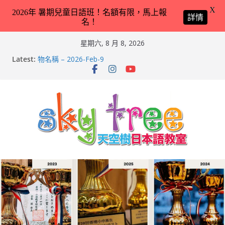
X
2026年 暑期兒童日語班！名額有限，馬上報
詳情
名！
Skip
星期六, 8 月 8, 2026
to
天空樹日本語教室 – Markus 教你動物園／水族館常見動
Latest:
content
物名稱 – 2026-Feb-9
天空樹日本語教室 – Hailey 教你日本語交通工具名稱 –
2026-Feb-8
第21回（2026）香港小中高生日本語スピーチコンテス
ト（日語朗誦比賽）再次獲得優異成績！
2026兒童日語暑期班（適合完全未學過日語 3 － 11 歲
小朋友）！
天空樹日本語教室 – Tyler 教你動物園／水族館常見動物
名稱 – 2026-Feb-19