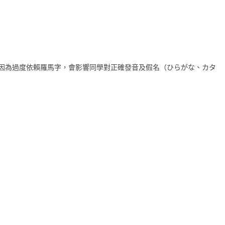
因為過度依賴羅馬字，會影響同學對正確發音及假名（ひらがな、カタ