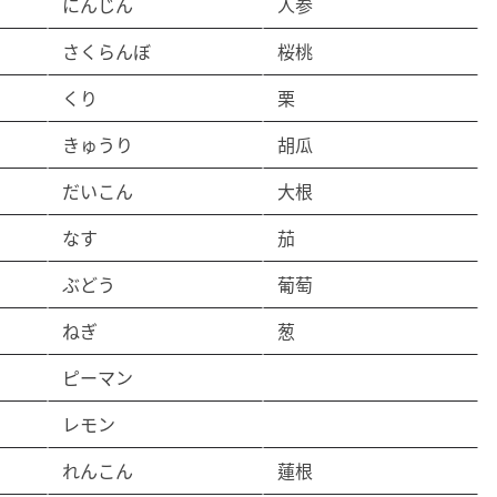
にんじん
人参
さくらんぼ
桜桃
くり
栗
きゅうり
胡瓜
だいこん
大根
なす
茄
ぶどう
葡萄
ねぎ
葱
ピーマン
レモン
れんこん
蓮根