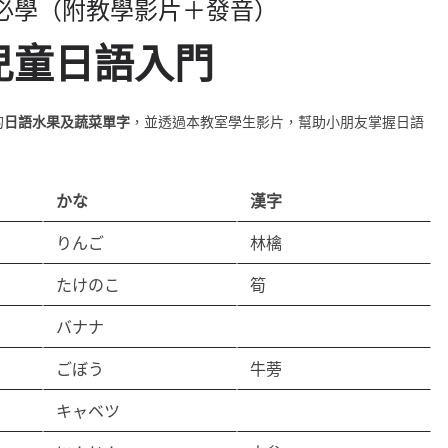
必學（附教學影片＋發音）
兒童日語入門
的
日語水果及蔬菜單字
，並透過本教室學生影片，幫助小朋友掌握日語
かな
漢字
りんご
林檎
たけのこ
筍
バナナ
ごぼう
牛蒡
キャベツ