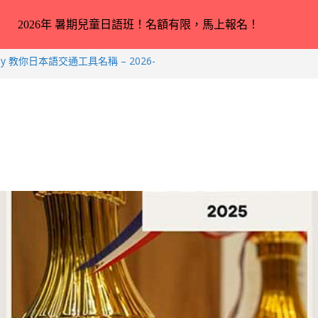
2026年 暑期兒童日語班！名額有限，馬上報名！
ey 教你日本語交通工具名稱 – 2026-
小中高生日本語スピーチコンテスト（日語
成績！
合完全未學過日語 3 － 11 歲小朋
er 教你動物園／水族館常見動物名稱 –
rkus 教你動物園／水族館常見動物名稱