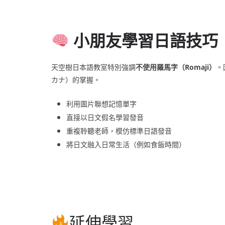
小朋友學習日語技巧
天空樹日本語教室特別強調
不使用羅馬字（Romaji）
。
カナ）的掌握。
利用圖片聯想記憶單字
直接以日文假名學習發音
重複聆聽老師，模仿標準日語發音
將日文融入日常生活（例如食飯時間）
延伸學習