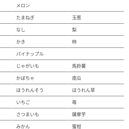
メロン
たまねぎ
玉葱
なし
梨
かき
柿
パイナップル
じゃがいも
馬鈴薯
かぼちゃ
南瓜
ほうれんそう
ほうれん草
いちご
苺
さつまいも
薩摩芋
みかん
蜜柑