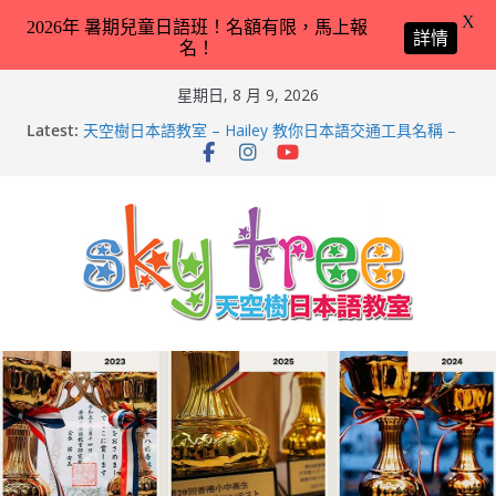
X
2026年 暑期兒童日語班！名額有限，馬上報
詳情
名！
Skip
星期日, 8 月 9, 2026
to
Latest:
天空樹日本語教室 – Hailey 教你日本語交通工具名稱 –
content
2026-Feb-8
第21回（2026）香港小中高生日本語スピーチコンテス
ト（日語朗誦比賽）再次獲得優異成績！
2026兒童日語暑期班（適合完全未學過日語 3 － 11 歲
小朋友）！
天空樹日本語教室 – Tyler 教你動物園／水族館常見動物
名稱 – 2026-Feb-19
天空樹日本語教室 – Markus 教你動物園／水族館常見動
物名稱 – 2026-Feb-9