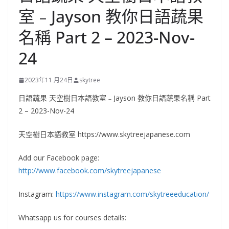
室﹣Jayson 教你日語蔬果
名稱 Part 2 – 2023-Nov-
24
2023年11 月24日
skytree
日語蔬果 天空樹日本語教室﹣Jayson 教你日語蔬果名稱 Part
2 – 2023-Nov-24
天空樹日本語教室 https://www.skytreejapanese.com
Add our Facebook page:
http://www.facebook.com/skytreejapanese
Instagram:
https://www.instagram.com/skytreeeducation/
Whatsapp us for courses details: