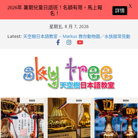
X
2026年 暑期兒童日語班！名額有限，馬上報
詳情
名！
Skip
星期五, 8 月 7, 2026
to
Latest:
天空樹日本語教室 – Markus 教你動物園／水族館常見動
content
物名稱 – 2026-Feb-9
天空樹日本語教室 – Hailey 教你日本語交通工具名稱 –
2026-Feb-8
第21回（2026）香港小中高生日本語スピーチコンテス
ト（日語朗誦比賽）再次獲得優異成績！
2026兒童日語暑期班（適合完全未學過日語 3 － 11 歲
小朋友）！
天空樹日本語教室 – Tyler 教你動物園／水族館常見動物
名稱 – 2026-Feb-19