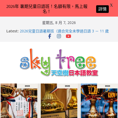
X
2026年 暑期兒童日語班！名額有限，馬上報
詳情
名！
Skip
星期五, 8 月 7, 2026
to
第21回（2026）香港小中高生日本語スピーチコンテス
Latest:
ト（日語朗誦比賽）再次獲得優異成績！
content
2026兒童日語暑期班（適合完全未學過日語 3 － 11 歲
小朋友）！
天空樹日本語教室 – Tyler 教你動物園／水族館常見動物
名稱 – 2026-Feb-19
天空樹日本語教室 – Markus 教你動物園／水族館常見動
物名稱 – 2026-Feb-9
天空樹日本語教室 – Hailey 教你日本語交通工具名稱 –
2026-Feb-8