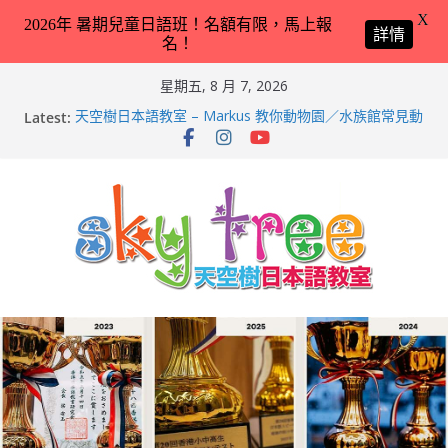
X
2026年 暑期兒童日語班！名額有限，馬上報
詳情
名！
Skip
星期五, 8 月 7, 2026
to
Latest:
天空樹日本語教室 – Markus 教你動物園／水族館常見動
content
物名稱 – 2026-Feb-9
天空樹日本語教室 – Hailey 教你日本語交通工具名稱 –
2026-Feb-8
第21回（2026）香港小中高生日本語スピーチコンテス
ト（日語朗誦比賽）再次獲得優異成績！
2026兒童日語暑期班（適合完全未學過日語 3 － 11 歲
小朋友）！
天空樹日本語教室 – Tyler 教你動物園／水族館常見動物
名稱 – 2026-Feb-19