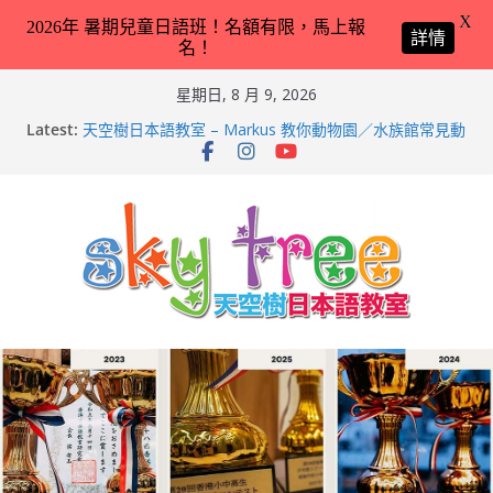
X
2026年 暑期兒童日語班！名額有限，馬上報
詳情
名！
Skip
星期日, 8 月 9, 2026
to
Latest:
天空樹日本語教室 – Markus 教你動物園／水族館常見動
content
物名稱 – 2026-Feb-9
天空樹日本語教室 – Hailey 教你日本語交通工具名稱 –
2026-Feb-8
第21回（2026）香港小中高生日本語スピーチコンテス
ト（日語朗誦比賽）再次獲得優異成績！
2026兒童日語暑期班（適合完全未學過日語 3 － 11 歲
小朋友）！
天空樹日本語教室 – Tyler 教你動物園／水族館常見動物
名稱 – 2026-Feb-19