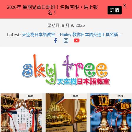
X
2026年 暑期兒童日語班！名額有限，馬上報
詳情
名！
Skip
星期日, 8 月 9, 2026
to
Latest:
天空樹日本語教室 – Hailey 教你日本語交通工具名稱 –
content
2026-Feb-8
第21回（2026）香港小中高生日本語スピーチコンテス
ト（日語朗誦比賽）再次獲得優異成績！
2026兒童日語暑期班（適合完全未學過日語 3 － 11 歲
小朋友）！
天空樹日本語教室 – Tyler 教你動物園／水族館常見動物
名稱 – 2026-Feb-19
天空樹日本語教室 – Markus 教你動物園／水族館常見動
物名稱 – 2026-Feb-9