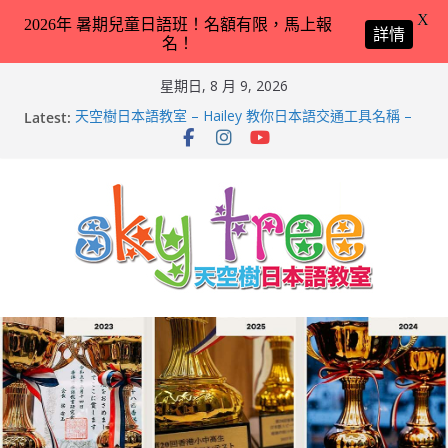
X
2026年 暑期兒童日語班！名額有限，馬上報
詳情
名！
Skip
星期日, 8 月 9, 2026
to
Latest:
天空樹日本語教室 – Hailey 教你日本語交通工具名稱 –
content
2026-Feb-8
第21回（2026）香港小中高生日本語スピーチコンテス
ト（日語朗誦比賽）再次獲得優異成績！
2026兒童日語暑期班（適合完全未學過日語 3 － 11 歲
小朋友）！
天空樹日本語教室 – Tyler 教你動物園／水族館常見動物
名稱 – 2026-Feb-19
天空樹日本語教室 – Markus 教你動物園／水族館常見動
物名稱 – 2026-Feb-9