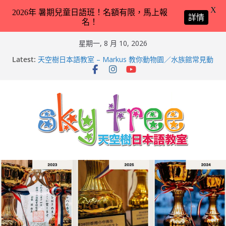
X
2026年 暑期兒童日語班！名額有限，馬上報
詳情
名！
Skip
星期一, 8 月 10, 2026
to
天空樹日本語教室 – Tyler 教你動物園／水族館常見動物
Latest:
content
名稱 – 2026-Feb-19
天空樹日本語教室 – Markus 教你動物園／水族館常見動
物名稱 – 2026-Feb-9
天空樹日本語教室 – Hailey 教你日本語交通工具名稱 –
2026-Feb-8
第21回（2026）香港小中高生日本語スピーチコンテス
ト（日語朗誦比賽）再次獲得優異成績！
2026兒童日語暑期班（適合完全未學過日語 3 － 11 歲
小朋友）！