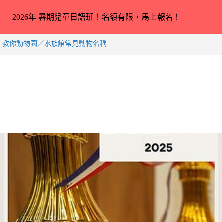
2026年 暑期兒童日語班！名額有限，馬上報名！
er 教你動物園／水族館常見動物名稱 –
rkus 教你動物園／水族館常見動物名稱
ey 教你日本語交通工具名稱 – 2026-
小中高生日本語スピーチコンテスト（日語
成績！
合完全未學過日語 3 － 11 歲小朋