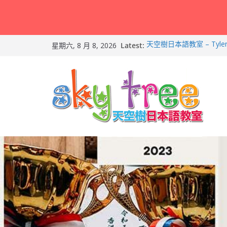
Skip
Latest:
天空樹日本語教室 – Tyl
星期六, 8 月 8, 2026
to
2026-Feb-19
天空樹日本語教室 – Ma
content
– 2026-Feb-9
天空樹日本語教室 – Hail
Feb-8
第21回（2026）香港
朗誦比賽）再次獲得優異
2026兒童日語暑期班（適
友）！