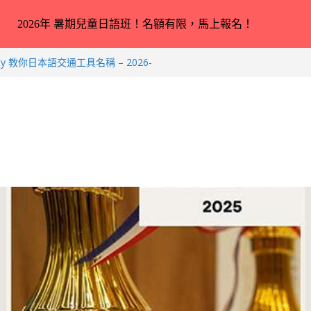
2026年 暑期兒童日語班！名額有限，馬上報名！
ey 教你日本語交通工具名稱 – 2026-
小中高生日本語スピーチコンテスト（日語
成績！
合完全未學過日語 3 － 11 歲小朋
er 教你動物園／水族館常見動物名稱 –
rkus 教你動物園／水族館常見動物名稱