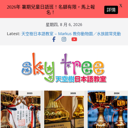
X
2026年 暑期兒童日語班！名額有限，馬上報
詳情
名！
Skip
星期四, 8 月 6, 2026
to
Latest:
天空樹日本語教室 – Markus 教你動物園／水族館常見動
content
物名稱 – 2026-Feb-9
天空樹日本語教室 – Hailey 教你日本語交通工具名稱 –
2026-Feb-8
第21回（2026）香港小中高生日本語スピーチコンテス
ト（日語朗誦比賽）再次獲得優異成績！
2026兒童日語暑期班（適合完全未學過日語 3 － 11 歲
小朋友）！
天空樹日本語教室 – Tyler 教你動物園／水族館常見動物
名稱 – 2026-Feb-19