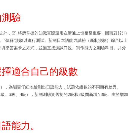
的測驗
之外，(2) 將所掌握的知識實際運用在溝通上也相當重要，因而對於(1)
解”、”聽解”測驗以進行測試。新制日本語能力試驗（新制測驗）綜合以上
採填塗答案卡之方式，並無直接測試口說、寫作能力之測驗科目。共分
選擇適合自己的級數
N5），為能更仔細地檢測出日語能力，試題依級數的不同而有差異。
2級、3級、4級），新制測驗於舊制的2級和3級間新增N3級。由於增加
日語能力。