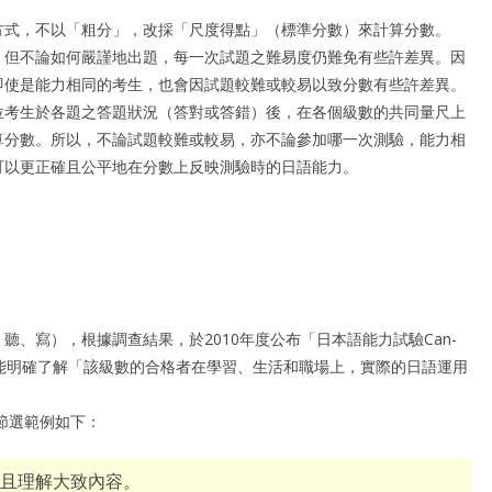
方式，不以「粗分」，改採「尺度得點」（標準分數）來計算分數。
。但不論如何嚴謹地出題，每一次試題之難易度仍難免有些許差異。因
即使是能力相同的考生，也會因試題較難或較易以致分數有些許差異。
位考生於各題之答題狀況（答對或答錯）後，在各個級數的共同量尺上
算分數。所以，不論試題較難或較易，亦不論參加哪一次測驗，能力相
可以更正確且公平地在分數上反映測驗時的日語能力。
、寫），根據調查結果，於2010年度公布「日本語能力試驗Can-
表後能明確了解「該級數的合格者在學習、生活和職場上，實際的日語運用
中節選範例如下：
且理解大致內容。