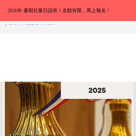
2026年 暑期兒童日語班！名額有限，馬上報名！
iley 教你日本語交通工具名稱 – 2026-
港小中高生日本語スピーチコンテスト（日語
異成績！
適合完全未學過日語 3 － 11 歲小朋
yler 教你動物園／水族館常見動物名稱 –
arkus 教你動物園／水族館常見動物名稱