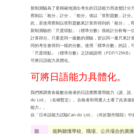
新制測驗為了更精確地測出考生的日語能力而改變計分
舊制以「粗分」計分，「粗分」係以「答對題數」計分
此，若使用舊制以答對題數來計算所得到的「粗分」，
新制測驗的「尺度得點」（標準分數）係統計分析每一
計算得分。只要是同一級數的測驗，皆以同一量尺來計
同的考生會得到一樣的分數。使用「標準分數」的話，
「尺度得點」（標準分數）之詳細說明（PDF/129KB）
可將日語能力具體化。
可將日語能力具體化。
我們將調查各級數合格者的日語實際運用能力（讀、說、聽
do List」（名稱暫定）。合格者和周遭人士看了此
能力」。
自「日本語能力試驗Can-do List」（尚於製作階段）
聽
能夠聽懂學校、職場、公共場合的廣播