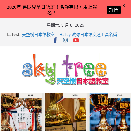
X
2026年 暑期兒童日語班！名額有限，馬上報
詳情
名！
Skip
星期六, 8 月 8, 2026
to
Latest:
天空樹日本語教室 – Hailey 教你日本語交通工具名稱 –
content
2026-Feb-8
第21回（2026）香港小中高生日本語スピーチコンテス
ト（日語朗誦比賽）再次獲得優異成績！
2026兒童日語暑期班（適合完全未學過日語 3 － 11 歲
小朋友）！
天空樹日本語教室 – Tyler 教你動物園／水族館常見動物
名稱 – 2026-Feb-19
天空樹日本語教室 – Markus 教你動物園／水族館常見動
物名稱 – 2026-Feb-9