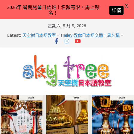
X
2026年 暑期兒童日語班！名額有限，馬上報
詳情
名！
Skip
星期六, 8 月 8, 2026
to
Latest:
天空樹日本語教室 – Hailey 教你日本語交通工具名稱 –
content
2026-Feb-8
第21回（2026）香港小中高生日本語スピーチコンテス
ト（日語朗誦比賽）再次獲得優異成績！
2026兒童日語暑期班（適合完全未學過日語 3 － 11 歲
小朋友）！
天空樹日本語教室 – Tyler 教你動物園／水族館常見動物
名稱 – 2026-Feb-19
天空樹日本語教室 – Markus 教你動物園／水族館常見動
物名稱 – 2026-Feb-9